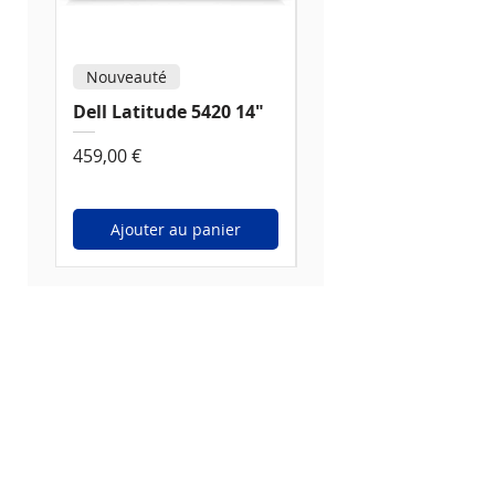
Nouveauté
Nouveauté
Dell Latitude 5420 14"
Dell Latitude 5520
15,6"
Prix
459,00 €
Prix
539,00 €
Ajouter au panier
Ajouter au panier