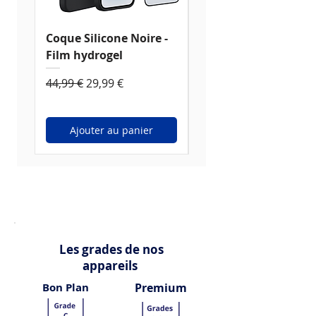
Coque Silicone Noire -
Coque Silicone
Film hydrogel
Transparente - Film
hydrogel
Prix original
Prix promotionnel
44,99 €
29,99 €
Prix original
44,99 €
Ajouter au panier
Ajouter au panier
Les grades de nos
appareils
Bon Plan
Premium