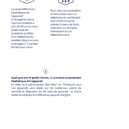
La seule différence ?
Pour ceux qui souhaitent
L’esthétique de
se faire plaisir avec un
l’appareil !
téléphone en parfait état
Si de légères micro-
(sans trace d'usures
rayures invisibles à
visibles à moins de 5cm),
plus de 30 cm ne vous
mais avec un tarif plus
posent pas de
intéressant qu'un
problème, profitez
téléphone neuf.
d’un téléphone en
excellent état à un prix
avantageux. Ce grade
est fait pour vous !
Quel que soit le grade choisit, il concerne uniquement
l'esthétique de l'appareil.
En effet, qu'il soit en grade "Bon Plan" ou "Premium" tous
nos appareils sont testés sur de nombreux points de
contrôle et disposent de 24 mois de garantie et d'une
batterie supérieure à 90% de sa capacité d'origine
Nos batteries :
Autonomie et durabilité avant tout