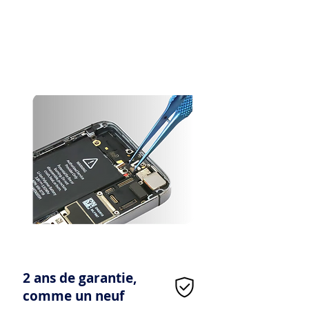
Chez nous, l’autonomie est une priorité. Nous veillons à ce
que votre téléphone conserve sa performance le plus
longtemps possible.
Conscients que la batterie est un consommable et se dégrade
au fil du temps, nous avons fait le choix de remplacer toutes
les batteries dont la capacité est inférieure à 90% de leur
valeur d’origine, contrairement à la norme du marché qui se
limite à 85%. Vous bénéficiez ainsi d’une autonomie optimale
pour profiter pleinement de votre appareil.
2 ans de garantie,
comme un neuf