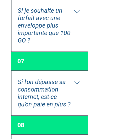
lorsque vous souscrivez à
une nouvelle ligne
Si je souhaite un
(activation ou portabilité).
forfait avec une
Ils sont facturés une fois
enveloppe plus
sur votre première facture.
importante que 100
GO ?
Il n'existe pas d'enveloppe
07
plus importante chez
Phoner, un débit réduit
sera actif jusqu'au début
Si l'on dépasse sa
du mois suivant.
consommation
internet, est-ce
qu'on paie en plus ?
Non, le débit est réduit au-
08
delà de votre enveloppe
DATA mais vous ne payez