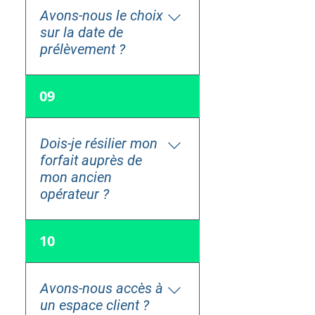
pas de frais
Avons-nous le choix
supplémentaires.
sur la date de
prélèvement ?
La date de prélèvement est
09
défini au 10 du mois
Dois-je résilier mon
forfait auprès de
mon ancien
opérateur ?
Vous n'avez pas besoin de
10
vous préoccuper de cela,
Phoner s'occupe de la
résiliation auprès de votre
Avons-nous accès à
ancien opérateur à la
un espace client ?