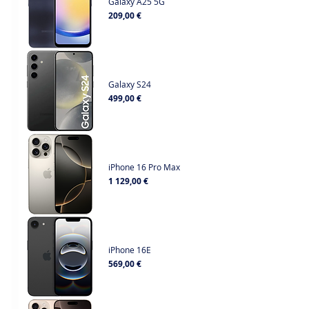
Galaxy A25 5G
Prix
209,00 €
Galaxy S24
Prix
499,00 €
iPhone 16 Pro Max
Prix
1 129,00 €
iPhone 16E
Prix
569,00 €