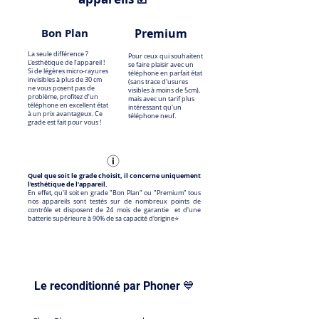
Bon Plan
Premium
La seule différence ?
Pour ceux qui souhaitent
L’esthétique de l’appareil !
se faire plaisir avec un
Si de légères micro-rayures
téléphone en parfait état
invisibles à plus de 30 cm
(sans trace d'usures
ne vous posent pas de
visibles à moins de 5cm),
problème, profitez d’un
mais avec un tarif plus
téléphone en excellent état
intéressant qu'un
à un prix avantageux. Ce
téléphone neuf.
grade est fait pour vous !
Quel que soit le grade choisit, il concerne uniquement
l'esthétique de l'appareil.
En effet, qu'il soit en grade "Bon Plan" ou "Premium" tous
nos appareils sont testés sur de nombreux points de
contrôle et disposent de 24 mois de garantie et d'une
batterie supérieure à 90% de sa capacité d'origine⭐️
Le reconditionné par Phoner 💙