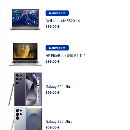
Nouveauté
Dell Latitude 5520 14"
Prix
539,00 €
Nouveauté
HP EliteBook 840 G6 14"
Prix
399,00 €
Galaxy S24 Ultra
Prix
869,00 €
Galaxy S25 Ultra
Prix
959,00 €