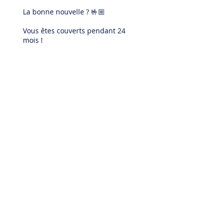
La bonne nouvelle ? 🤟🏼
Vous êtes couverts pendant 24
mois !
Livraison 48 à 72h gratuite
"Délais de livraison entre 5 et 478
jours"
On a tous connu ça pas vrai... 😖
Délais à rallonge, commande qui
ne part pas, et j'en passe !
Chez Phoner, vous êtes livrés en
48 à 72h gratuitement.