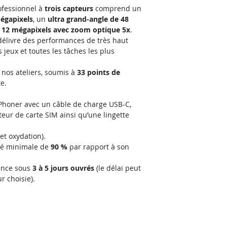
rofessionnel à
trois capteurs
comprend un
égapixels
, un
ultra grand-angle de 48
e 12 mégapixels avec zoom optique 5x
.
l délivre des performances de très haut
s jeux et toutes les tâches les plus
nos ateliers, soumis à
33 points de
e.
Phoner avec un câble de charge USB-C,
teur de carte SIM ainsi qu’une lingette
et oxydation).
ité minimale de
90 %
par rapport à son
ance sous
3 à 5 jours ouvrés
(le délai peut
r choisie).