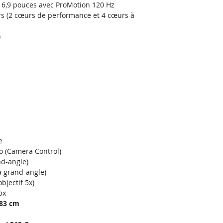
 6,9 pouces avec ProMotion 120 Hz
s (2 cœurs de performance et 4 cœurs à
)
e
o (Camera Control)
nd-angle)
a grand-angle)
bjectif 5x)
px
,83 cm