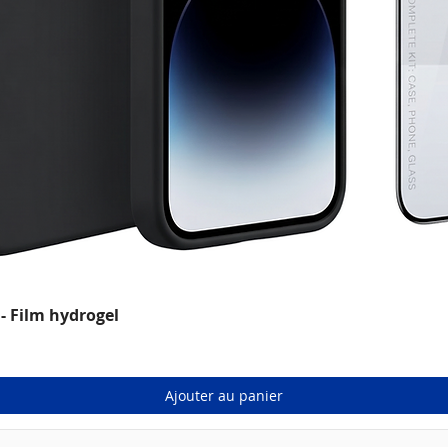
- Film hydrogel
nnel
Ajouter au panier