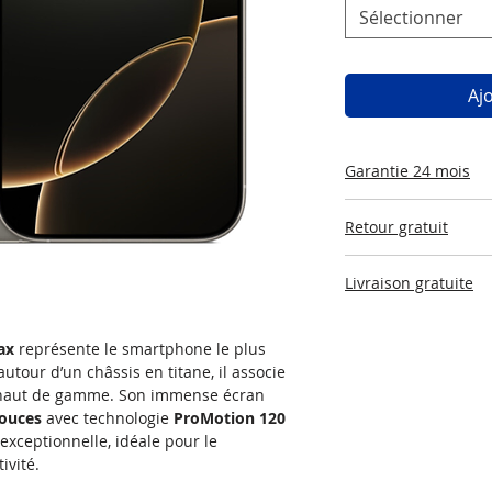
Sélectionner
Aj
Garantie 24 mois
Les appareils vendu
Retour gratuit
24 mois à compter d
d'informations rend
Conformément à la l
Livraison gratuite
jours à compté de l
pour le retourner e
Livraison gratuite e
intégral.
pouvant varier en f
ax
représente le smartphone le plus
tour d’un châssis en titane, il associe
ns haut de gamme. Son immense écran
pouces
avec technologie
ProMotion 120
exceptionnelle, idéale pour le
ivité.