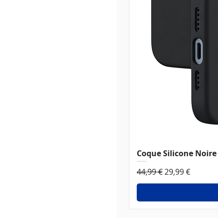
Coque Silicone Noire 
Prix original
Prix promotio
44,99 €
29,99 €