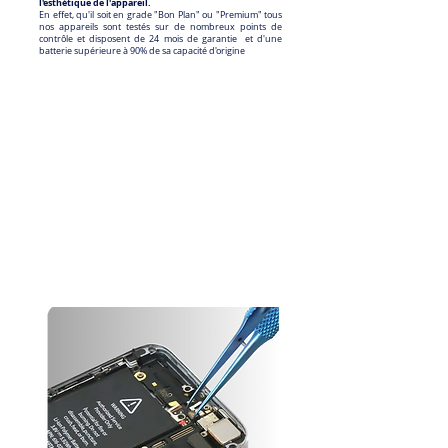
l'esthétique de l'appareil.
En effet, qu'il soit en grade "Bon Plan" ou "Premium" tous
nos appareils sont testés sur de nombreux points de
contrôle et disposent de 24 mois de garantie et d'une
batterie supérieure à 90% de sa capacité d'origine
Nos batteries :
Autonomie et durabilité avant tout
Chez nous, l’autonomie est une priorité. Nous veillons à ce
que votre téléphone conserve sa performance le plus
longtemps possible.
Conscients que la batterie est un consommable et se dégrade
au fil du temps, nous avons fait le choix de remplacer toutes
les batteries dont la capacité est inférieure à 90% de leur
valeur d’origine, contrairement à la norme du marché qui se
limite à 85%. Vous bénéficiez ainsi d’une autonomie optimale
pour profiter pleinement de votre appareil.