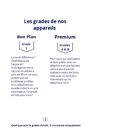
Les grades de nos
appareils
Bon Plan
Premium
La seule différence ?
Pour ceux qui souhaitent
L’esthétique de
se faire plaisir avec un
l’appareil !
téléphone en parfait état
Si de légères micro-
(sans trace d'usures
rayures invisibles à
visibles à moins de 5cm),
plus de 30 cm ne vous
mais avec un tarif plus
posent pas de
intéressant qu'un
problème, profitez
téléphone neuf.
d’un téléphone en
excellent état à un prix
avantageux. Ce grade
est fait pour vous !
Quel que soit le grade choisit, il concerne uniquement