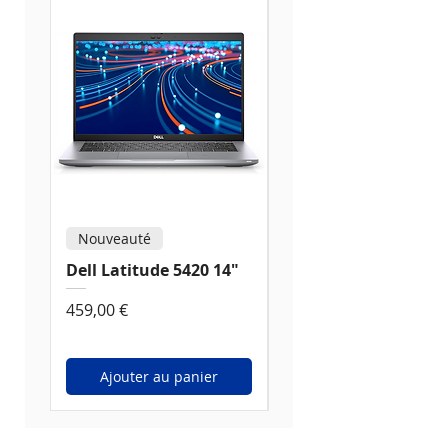
Nouveauté
Nouveauté
Dell Latitude 5420 14"
Dell Latitude 5520 1
Prix
Prix
459,00 €
539,00 €
Ajouter au panier
Ajouter au panier