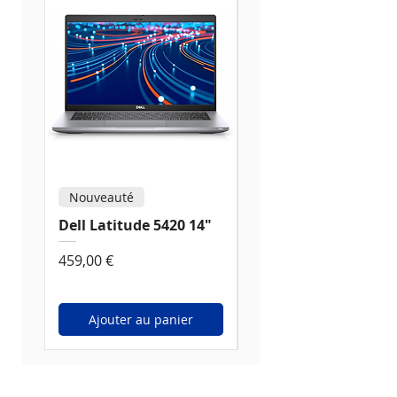
Nouveauté
Nouveauté
Dell Latitude 5420 14"
Dell Latitude 5520 1
Prix
Prix
459,00 €
539,00 €
Ajouter au panier
Ajouter au panier