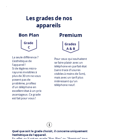
Les grades de nos
appareils
Bon Plan
Premium
La seule différence ?
Pour ceux qui souhaitent
L’esthétique de
se faire plaisir avec un
l’appareil !
téléphone en parfait état
Si de légères micro-
(sans trace d'usures
rayures invisibles à
visibles à moins de 5cm),
plus de 30 cm ne vous
mais avec un tarif plus
posent pas de
intéressant qu'un
problème, profitez
téléphone neuf.
d’un téléphone en
excellent état à un prix
avantageux. Ce grade
est fait pour vous !
Quel que soit le grade choisit, il concerne uniquement
l'esthétique de l'appareil.
En effet, qu'il soit en grade "Bon Plan" ou "Premium" tous