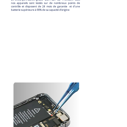
nos appareils sont testés sur de nombreux points de
contrôle et disposent de 24 mois de garantie et d'une
batterie supérieure à 90% de sa capacité d'origine
Nos batteries :
Autonomie et durabilité avant tout
Chez nous, l’autonomie est une priorité. Nous veillons à ce
que votre téléphone conserve sa performance le plus
longtemps possible.
Conscients que la batterie est un consommable et se dégrade
au fil du temps, nous avons fait le choix de remplacer toutes
les batteries dont la capacité est inférieure à 90% de leur
valeur d’origine, contrairement à la norme du marché qui se
limite à 85%. Vous bénéficiez ainsi d’une autonomie optimale
pour profiter pleinement de votre appareil.