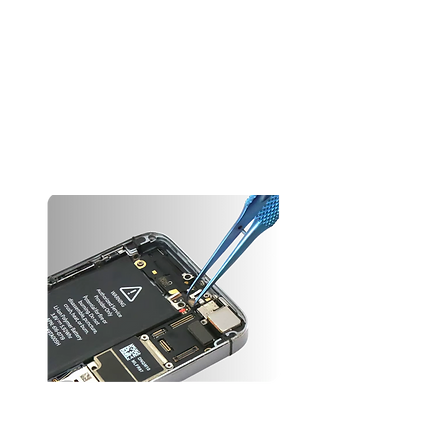
Nos batteries :
Autonomie et durabilité avant tout
Chez nous, l’autonomie est une priorité. Nous veillons à ce
que votre téléphone conserve sa performance le plus
longtemps possible.
Conscients que la batterie est un consommable et se dégrade
au fil du temps, nous avons fait le choix de remplacer toutes
les batteries dont la capacité est inférieure à 90% de leur
valeur d’origine, contrairement à la norme du marché qui se
limite à 85%. Vous bénéficiez ainsi d’une autonomie optimale
pour profiter pleinement de votre appareil.