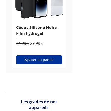
Coque Silicone Noire -
Coque Silicone
Film hydrogel
Transparente - Film
hydrogel
Prix original
Prix promotionnel
44,99 €
29,99 €
Prix original
44,99 €
Ajouter au panier
Ajouter au panier
Les grades de nos
appareils