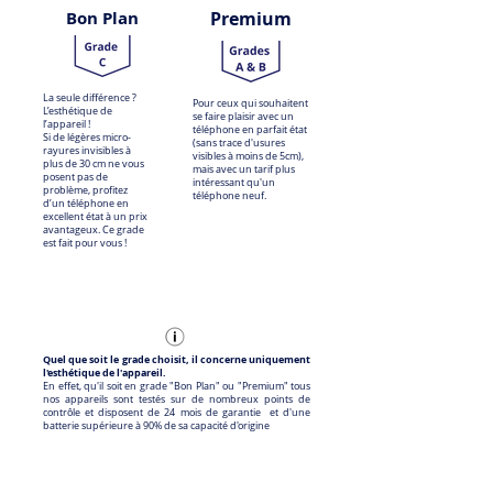
Bon Plan
Premium
La seule différence ?
Pour ceux qui souhaitent
L’esthétique de
se faire plaisir avec un
l’appareil !
téléphone en parfait état
Si de légères micro-
(sans trace d'usures
rayures invisibles à
visibles à moins de 5cm),
plus de 30 cm ne vous
mais avec un tarif plus
posent pas de
intéressant qu'un
problème, profitez
téléphone neuf.
d’un téléphone en
excellent état à un prix
avantageux. Ce grade
est fait pour vous !
Quel que soit le grade choisit, il concerne uniquement
l'esthétique de l'appareil.
En effet, qu'il soit en grade "Bon Plan" ou "Premium" tous
nos appareils sont testés sur de nombreux points de
contrôle et disposent de 24 mois de garantie et d'une
batterie supérieure à 90% de sa capacité d'origine