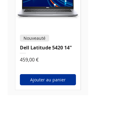
Nouveauté
Nouveauté
Dell Latitude 5420 14"
Dell Latitude 5520
15,6"
Prix
459,00 €
Prix
539,00 €
Ajouter au panier
Ajouter au panier