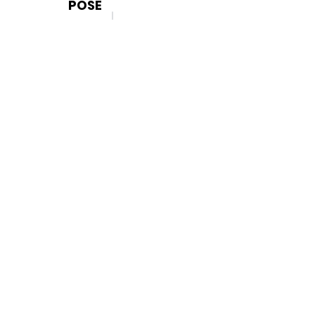
POSE
< 7 JOURS
OFFERTE
OFFERTE
> 7 JOURS
OFFERTE
10
€
/FACE