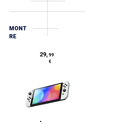
MONT
RE
29,
99
€